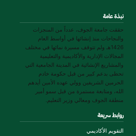
نبذة عامة
حققت جامعة الجوف، عدداً من المنجزات
والنجاحات منذ إنشائها في أواسط العام
1426هـ ولم تتوقف مسيرة نمائها في مختلف
المجالات الإدارية والأكاديمية والتعليمية
والمشاريع الإنشائية في المدينة الجامعية التي
تحظى بدعم كبير من قبل حكومة خادم
الحرمين الشريفين وولي عهده الأمين أيدهم
الله، ومتابعة مستمرة من قبل سمو أمير
منطقة الجوف ومعالي وزير التعليم.
روابط سريعة
التقويم الأكاديمي