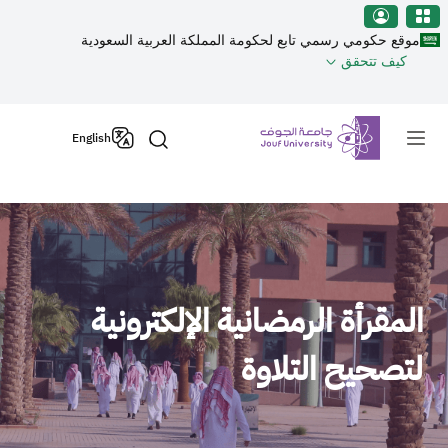
نطقة الجوف-جامعة الجوف
جاوز إلى المحتوى الرئيسي
موقع حكومي رسمي تابع لحكومة المملكة العربية السعودية
كيف تتحقق
Primary men
English
المقرأة الرمضانية الإلكترونية
لتصحيح التلاوة