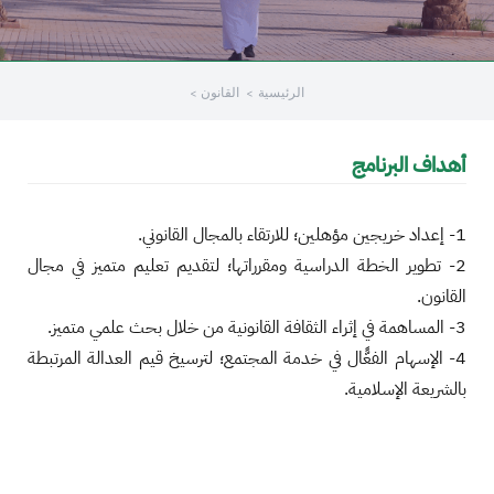
/
قوم
الرئيسية
القانون
ذا
لاختصار
تنشيط
أهداف البرنامج
ارئ
لشاشة
مساعدتك
1- إعداد خريجين مؤهلين؛ للارتقاء بالمجال القانوني.
لى
2- تطوير الخطة الدراسية ومقرراتها؛ لتقديم تعليم متميز في مجال
لتنقل
القانون.
التفاعل
3- المساهمة في إثراء الثقافة القانونية من خلال بحث علمي متميز.
ع
4- الإسهام الفعًّال في خدمة المجتمع؛ لترسيخ قيم العدالة المرتبطة
لمحتوى.
بالشريعة الإسلامية.