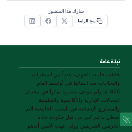
شارك هذا المنشور
نسخ الرابط
Linkedin
Facebook
X
نبذة عامة
حققت جامعة الجوف، عدداً من المنجزات
والنجاحات منذ إنشائها في أواسط العام
1426هـ ولم تتوقف مسيرة نمائها في مختلف
المجالات الإدارية والأكاديمية والتعليمية
والمشاريع الإنشائية في المدينة الجامعية التي
تحظى بدعم كبير من قبل حكومة خادم
الحرمين الشريفين وولي عهده الأمين أيدهم