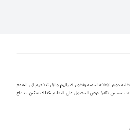
ة ذوي الإعاقة لتنمية وتطوير قدراتهم والتي تدفعهم الى التقدم
جميع الافراد ، وقد اكدت رؤية المملكة 2030 على هذا الجانب من خلال الهدف تحسين تكافؤ فرص الحصول على التعليم ،كذلك تمكين اندماج