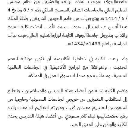
جامعةالجوف بموجب المادة الرابعة والعشرين من نظام مجلس
التعليم العالي والجامعات الصادر بالمرسوم الملكي رقم م / 8 وتاريخ 4
/ 6 / 1414 هـ وبتوجيهات من خادم الحرمين الشريـفين جلالة الملك
عبدالله بن عبدالعزيزآل سعود – رحمه الله – أنشئت كلية العلوم
والآداب بطبرجل جامعةالجوف التابعة لوزارةالتعليم العالي,حيث بدأت
الدراسة بهاعام 1433هـ/1434هـ.
وقد راعت الكلية في خططها الأكاديمية أن تكون مواكبة للعصر
الحديث ، ومتوافقة مع البرامج الأكاديمية في الجامعات العالمية
المتميزة ، ومتماشية مع متطلبات سوق العمل في المملكة.
وتضم الكلية نخبة من أعضاء هيئة التدريس والمحاضرين ، وتتطلع
إلى استقطاب المتميزين من خريجي الجامعات السعودية وخارجها من
السعوديين لتعيينهم معيدين فيها ، ومن ثم ابتعاثهم لجامعات رائدة
وفق تخصصاتهم؛ لبناء كادر سعودي من أعضاء هيئة التدريس يخدم
الكلية والوطن على المدى البعيد