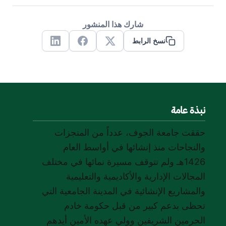
شارك هذا المنشور
نسخ الرابط
Linkedin
Facebook
X
نبذة عامة
حققت جامعة الجوف، عدداً من المنجزات
والنجاحات منذ إنشائها في أواسط العام
1426هـ ولم تتوقف مسيرة نمائها في مختلف
المجالات الإدارية والأكاديمية والتعليمية
والمشاريع الإنشائية في المدينة الجامعية التي
تحظى بدعم كبير من قبل حكومة خادم
الحرمين الشريفين وولي عهده الأمين أيدهم