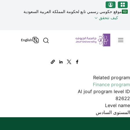
نطقة الجوف-جامعة الجوف
Welcom
جاوز إلى المحتوى الرئيسي
t
موقع حكومي رسمي تابع لحكومة المملكة العربية السعودية
Al
كيف تتحقق
i
On
Primary men
Accessibilit
English
scree
reader
T
star
th
Related program
Al
Finance program
i
Al jouf program level ID
On
82622
Accessibilit
Level name
scree
المستوى السادس
reader
pres
"Ctr