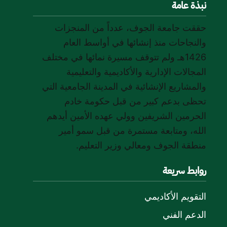
نبذة عامة
/"
حققت جامعة الجوف، عدداً من المنجزات
Thi
والنجاحات منذ إنشائها في أواسط العام
shortcu
1426هـ ولم تتوقف مسيرة نمائها في مختلف
activate
th
المجالات الإدارية والأكاديمية والتعليمية
scree
والمشاريع الإنشائية في المدينة الجامعية التي
reade
تحظى بدعم كبير من قبل حكومة خادم
t
الحرمين الشريفين وولي عهده الأمين أيدهم
hel
الله، ومتابعة مستمرة من قبل سمو أمير
yo
navigat
منطقة الجوف ومعالي وزير التعليم.
an
interac
روابط سريعة
wit
th
التقويم الأكاديمي
content
الدعم الفني