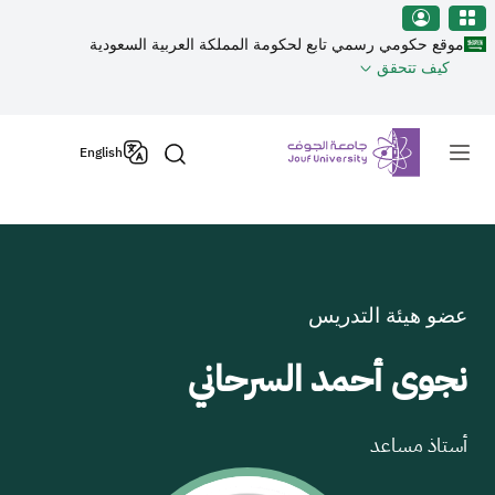
نطقة الجوف-جامعة الجوف
Welcom
جاوز إلى المحتوى الرئيسي
t
موقع حكومي رسمي تابع لحكومة المملكة العربية السعودية
Al
كيف تتحقق
i
On
Primary men
Accessibilit
English
scree
reader
T
star
th
Al
عضو هيئة التدريس
i
On
نجوى أحمد السرحاني
Accessibilit
scree
reader
أستاذ مساعد
pres
"Ctr