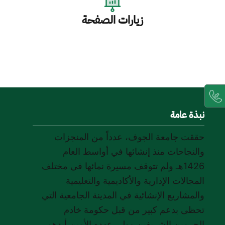
زيارات الصفحة
نبذة عامة
حققت جامعة الجوف، عدداً من المنجزات
والنجاحات منذ إنشائها في أواسط العام
1426هـ ولم تتوقف مسيرة نمائها في مختلف
المجالات الإدارية والأكاديمية والتعليمية
والمشاريع الإنشائية في المدينة الجامعية التي
تحظى بدعم كبير من قبل حكومة خادم
الحرمين الشريفين وولي عهده الأمين أيدهم