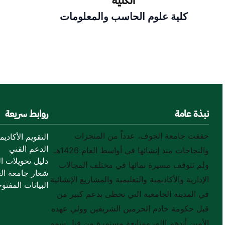
الكلية
كلية علوم الحاسب والمعلومات
نبذة عامة
روابط سريعة
حققت جامعة الجوف، عدداً من المنجزات
التقويم الأكاديم
الدعم الفني
والنجاحات منذ إنشائها في أواسط العام 1426هـ
دليل تحويلات ال
ولم تتوقف مسيرة نمائها في مختلف المجالات
شعار جامعة ال
الإدارية والأكاديمية والتعليمية والمشاريع الإنشائية
البيانات المفتوح
في المدينة الجامعية التي تحظى بدعم كبير من
قبل حكومة خادم الحرمين الشريفين وولي عهده
الأمين أيدهم الله، ومتابعة مستمرة من قبل سمو