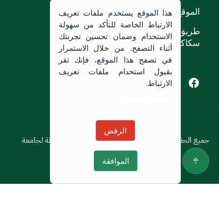
الموقع
هذا الموقع يستخدم ملفات تعريف
الارتباط الخاصة للتأكد من سهولة
طريق الملك خالد،
الاستخدام وضمان تحسين تجربتك
سكاكا, المملكة العربية السعودية.
أثناء التصفح. من خلال الاستمرار
في تصفح هذا الموقع، فإنك تقر
بقبول استخدام ملفات تعريف
Youtube of Jouf University
Instagram of Jouf University
Facebook of Jouf University
X of Jouf University
الارتباط.
سياسة الاستخدام
سياسة الاستخدام
الرفض
جميع الحقوق محفوظة © 2026 جميع الحقوق محفوظة لجامعة
الجوف
الموافقة