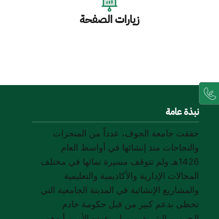
زيارات الصفحة
نبذة عامة
حققت جامعة الجوف، عدداً من المنجزات
والنجاحات منذ إنشائها في أواسط العام
1426هـ ولم تتوقف مسيرة نمائها في مختلف
المجالات الإدارية والأكاديمية والتعليمية
والمشاريع الإنشائية في المدينة الجامعية التي
تحظى بدعم كبير من قبل حكومة خادم
الحرمين الشريفين وولي عهده الأمين أيدهم