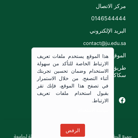
مركز الاتصال
0146544444
البريد الإلكتروني
contact@ju.edu.sa
الموقع
هذا الموقع يستخدم ملفات تعريف
الارتباط الخاصة للتأكد من سهولة
طريق الملك خالد،
الاستخدام وضمان تحسين تجربتك
سكاكا, المملكة العربية السعودية.
أثناء التصفح. من خلال الاستمرار
في تصفح هذا الموقع، فإنك تقر
بقبول استخدام ملفات تعريف
Youtube of Jouf University
Instagram of Jouf University
Facebook of Jouf University
X of Jouf University
الارتباط.
سياسة الاستخدام
سياسة الاستخدام
الرفض
جميع الحقوق محفوظة © 2026 جميع الحقوق محفوظة لجامعة