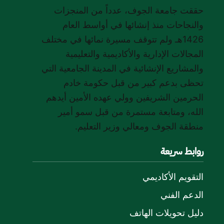
حققت جامعة الجوف، عدداً من المنجزات
والنجاحات منذ إنشائها في أواسط العام
1426هـ ولم تتوقف مسيرة نمائها في مختلف
المجالات الإدارية والأكاديمية والتعليمية
والمشاريع الإنشائية في المدينة الجامعية التي
تحظى بدعم كبير من قبل حكومة خادم
الحرمين الشريفين وولي عهده الأمين أيدهم
الله، ومتابعة مستمرة من قبل سمو أمير
منطقة الجوف ومعالي وزير التعليم.
روابط سريعة
التقويم الأكاديمي
الدعم الفني
دليل تحويلات الهاتف