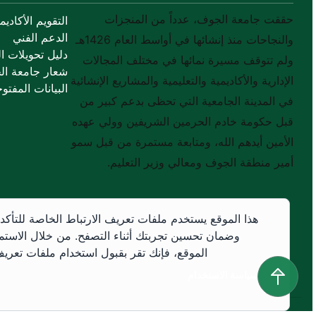
حققت جامعة الجوف، عدداً من المنجزات
التقويم الأكاديم
الدعم الفني
والنجاحات منذ إنشائها في أواسط العام 1426هـ
دليل تحويلات ال
ولم تتوقف مسيرة نمائها في مختلف المجالات
شعار جامعة ال
الإدارية والأكاديمية والتعليمية والمشاريع الإنشائية
البيانات المفتوح
في المدينة الجامعية التي تحظى بدعم كبير من
قبل حكومة خادم الحرمين الشريفين وولي عهده
الأمين أيدهم الله، ومتابعة مستمرة من قبل سمو
أمير منطقة الجوف ومعالي وزير التعليم.
هذا الموقع يستخدم ملفات تعريف الارتباط الخاصة للتأكد
وضمان تحسين تجربتك أثناء التصفح. من خلال الاستم
الموقع، فإنك تقر بقبول استخدام ملفات تعريف 
سياسة الاستخدام
سياسة الاستخدام
جميع الحقوق محفوظة © 2026 جميع الحقوق محفوظة لجامعة الجوف