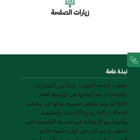
زيارات الصفحة
نبذة عامة
حققت جامعة الجوف، عدداً من المنجزات
والنجاحات منذ إنشائها في أواسط العام
1426هـ ولم تتوقف مسيرة نمائها في مختلف
المجالات الإدارية والأكاديمية والتعليمية
والمشاريع الإنشائية في المدينة الجامعية التي
تحظى بدعم كبير من قبل حكومة خادم
الحرمين الشريفين وولي عهده الأمين أيدهم