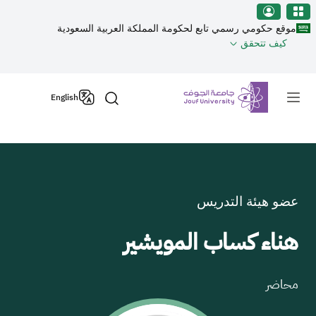
نطقة الجوف-جامعة الجوف
جاوز إلى المحتوى الرئيسي
موقع حكومي رسمي تابع لحكومة المملكة العربية السعودية
كيف تتحقق
Primary men
English
عضو هيئة التدريس
هناء كساب المويشير
محاضر