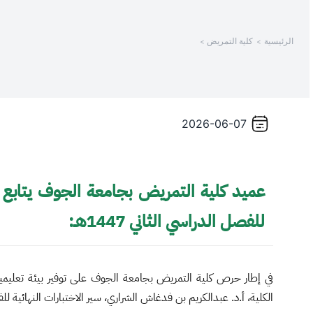
/
الرئيسية
كلية التمريض
Thi
shortcu
activate
th
scree
2026-06-07
reade
t
hel
yo
عميد كلية التمريض بجامعة الجوف يتابع سي
navigat
an
للفصل الدراسي الثاني 1447هـ:
interac
wit
th
في إطار حرص كلية التمريض بجامعة الجوف على توفير بيئة تعليمية 
content
الكلية، أ.د. عبدالكريم بن فدغاش الشراري، سير الاختبارات النهائية للفصل الد