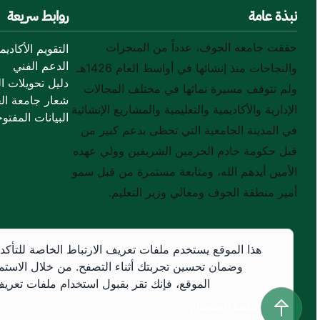
نبذة عامة
روابط سريعة
حققت جامعة الجوف، عدداً من المنجزات
التقويم الأكاديم
الدعم الفني
والنجاحات منذ إنشائها في أواسط العام 1426هـ
دليل تحويلات ال
ولم تتوقف مسيرة نمائها في مختلف المجالات
شعار جامعة ال
الإدارية والأكاديمية والتعليمية والمشاريع الإنشائية
البيانات المفتوح
في المدينة الجامعية التي تحظى بدعم كبير من
قبل حكومة خادم الحرمين الشريفين وولي عهده
الأمين أيدهم الله، ومتابعة مستمرة من قبل سمو
أمير منطقة الجوف ومعالي وزير التعليم.
هذا الموقع يستخدم ملفات تعريف الارتباط الخاصة للتأكد
وضمان تحسين تجربتك أثناء التصفح. من خلال الاستم
الموقع، فإنك تقر بقبول استخدام ملفات تعريف 
سياسة الاستخدام