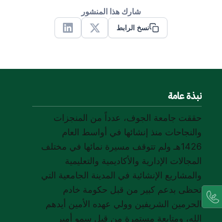
شارك هذا المنشور
نسخ الرابط
Linkedin
X
نبذة عامة
حققت جامعة الجوف، عدداً من المنجزات
والنجاحات منذ إنشائها في أواسط العام
1426هـ ولم تتوقف مسيرة نمائها في مختلف
المجالات الإدارية والأكاديمية والتعليمية
والمشاريع الإنشائية في المدينة الجامعية التي
تحظى بدعم كبير من قبل حكومة خادم
الحرمين الشريفين وولي عهده الأمين أيدهم
الله، ومتابعة مستمرة من قبل سمو أمير