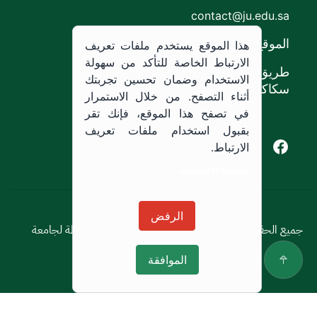
contact@ju.edu.sa
الموقع
هذا الموقع يستخدم ملفات تعريف
الارتباط الخاصة للتأكد من سهولة
طريق الملك خالد،
الاستخدام وضمان تحسين تجربتك
سكاكا, المملكة العربية السعودية.
أثناء التصفح. من خلال الاستمرار
في تصفح هذا الموقع، فإنك تقر
بقبول استخدام ملفات تعريف
Youtube of Jouf University
Instagram of Jouf University
Facebook of Jouf University
X of Jouf University
الارتباط.
سياسة الاستخدام
سياسة الاستخدام
الرفض
جميع الحقوق محفوظة © 2026 جميع الحقوق محفوظة لجامعة
الجوف
الموافقة