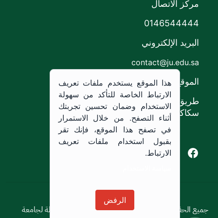
مركز الاتصال
0146544444
البريد الإلكتروني
contact@ju.edu.sa
الموقع
هذا الموقع يستخدم ملفات تعريف
الارتباط الخاصة للتأكد من سهولة
طريق الملك خالد،
الاستخدام وضمان تحسين تجربتك
سكاكا, المملكة العربية السعودية.
أثناء التصفح. من خلال الاستمرار
في تصفح هذا الموقع، فإنك تقر
بقبول استخدام ملفات تعريف
Youtube of Jouf University
Instagram of Jouf University
Facebook of Jouf University
X of Jouf University
الارتباط.
سياسة الاستخدام
سياسة الاستخدام
الرفض
جميع الحقوق محفوظة © 2026 جميع الحقوق محفوظة لجامعة