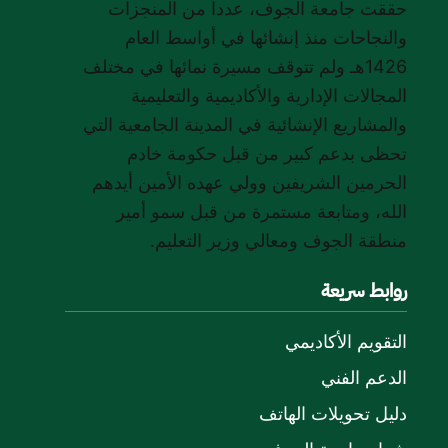
حققت جامعة الجوف، عدداً من المنجزات
والنجاحات منذ إنشائها في أواسط العام
1426هـ ولم تتوقف مسيرة نمائها في مختلف
المجالات الإدارية والأكاديمية والتعليمية
والمشاريع الإنشائية في المدينة الجامعية التي
تحظى بدعم كبير من قبل حكومة خادم
الحرمين الشريفين وولي عهده الأمين أيدهم
الله، ومتابعة مستمرة من قبل سمو أمير
منطقة الجوف ومعالي وزير التعليم.
روابط سريعة
التقويم الأكاديمي
الدعم الفني
دليل تحويلات الهاتف