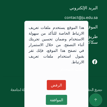
البريد الإلكتروني
contact@ju.edu.sa
الموقع
هذا الموقع يستخدم ملفات تعريف
الارتباط الخاصة للتأكد من سهولة
طريق الملك خالد،
الاستخدام وضمان تحسين تجربتك
سكاكا, المملكة العربية السعودية.
أثناء التصفح. من خلال الاستمرار
في تصفح هذا الموقع، فإنك تقر
بقبول استخدام ملفات تعريف
Youtube of Jouf University
Instagram of Jouf University
Facebook of Jouf University
X of Jouf University
الارتباط.
سياسة الاستخدام
سياسة الاستخدام
الرفض
جميع الحقوق محفوظة © 2026 جميع الحقوق محفوظة لجامعة
الجوف
الموافقة