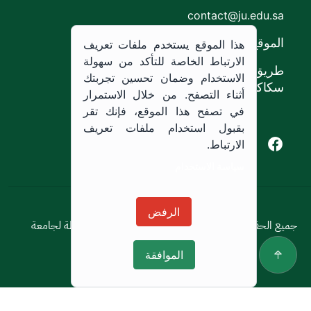
contact@ju.edu.sa
الموقع
هذا الموقع يستخدم ملفات تعريف
الارتباط الخاصة للتأكد من سهولة
طريق الملك خالد،
الاستخدام وضمان تحسين تجربتك
سكاكا, المملكة العربية السعودية.
أثناء التصفح. من خلال الاستمرار
في تصفح هذا الموقع، فإنك تقر
بقبول استخدام ملفات تعريف
Youtube of Jouf University
Instagram of Jouf University
Facebook of Jouf University
X of Jouf University
الارتباط.
سياسة الاستخدام
سياسة الاستخدام
الرفض
جميع الحقوق محفوظة © 2026 جميع الحقوق محفوظة لجامعة
الجوف
الموافقة