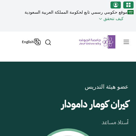
نطقة الجوف-جامعة الجوف
جاوز إلى المحتوى الرئيسي
موقع حكومي رسمي تابع لحكومة المملكة العربية السعودية
كيف تتحقق
Primary men
English
عضو هيئة التدريس
كيران كومار دامودار
أستاذ مساعد