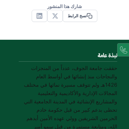
شارك هذا المنشور
نسخ الرابط
Linkedin
X
نبذة عامة
حققت جامعة الجوف، عدداً من المنجزات
والنجاحات منذ إنشائها في أواسط العام
1426هـ ولم تتوقف مسيرة نمائها في مختلف
المجالات الإدارية والأكاديمية والتعليمية
والمشاريع الإنشائية في المدينة الجامعية التي
تحظى بدعم كبير من قبل حكومة خادم
الحرمين الشريفين وولي عهده الأمين أيدهم
الله، ومتابعة مستمرة من قبل سمو أمير