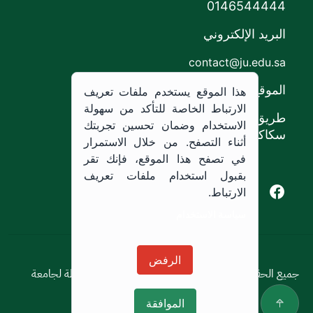
0146544444
البريد الإلكتروني
contact@ju.edu.sa
الموقع
هذا الموقع يستخدم ملفات تعريف
الارتباط الخاصة للتأكد من سهولة
طريق الملك خالد،
الاستخدام وضمان تحسين تجربتك
سكاكا, المملكة العربية السعودية.
أثناء التصفح. من خلال الاستمرار
في تصفح هذا الموقع، فإنك تقر
بقبول استخدام ملفات تعريف
Youtube of Jouf University
Instagram of Jouf University
Facebook of Jouf University
X of Jouf University
الارتباط.
سياسة الاستخدام
سياسة الاستخدام
الرفض
جميع الحقوق محفوظة © 2026 جميع الحقوق محفوظة لجامعة
الجوف
الموافقة