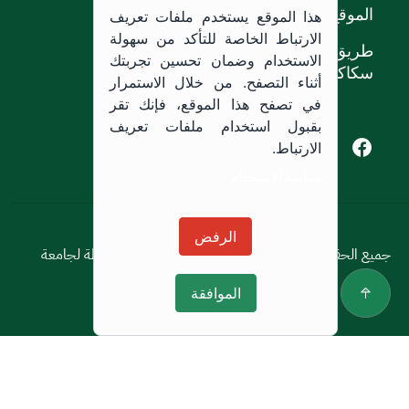
الموقع
هذا الموقع يستخدم ملفات تعريف
الارتباط الخاصة للتأكد من سهولة
طريق الملك خالد،
الاستخدام وضمان تحسين تجربتك
سكاكا, المملكة العربية السعودية.
أثناء التصفح. من خلال الاستمرار
في تصفح هذا الموقع، فإنك تقر
بقبول استخدام ملفات تعريف
Youtube of Jouf University
Instagram of Jouf University
Facebook of Jouf University
X of Jouf University
الارتباط.
سياسة الاستخدام
سياسة الاستخدام
الرفض
جميع الحقوق محفوظة © 2026 جميع الحقوق محفوظة لجامعة
الجوف
الموافقة