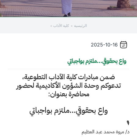
/'
Thi
الرئيسية
كلية الآداب
shortcu
activate
th
2025-10-16
scree
reade
واع بحقوقي...ملتزم بواجباتي
t
hel
ضمن مبادرات كلية الآداب التطوعية،
yo
تدعوكم وحدة الشؤون الأكاديمية لحضور
navigat
محاضرة بعنوان:
an
interac
واع بحقوقي...ملتزم بواجباتي
wit
th
🎙️
content
د/ مروة محمد عبد العظيم