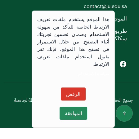
contact@ju.edu.sa
الموقع
هذا الموقع يستخدم ملفات تعريف
الارتباط الخاصة للتأكد من سهولة
طريق الملك خالد،
الاستخدام وضمان تحسين تجربتك
سكاكا, المملكة العربية السعودية.
أثناء التصفح. من خلال الاستمرار
في تصفح هذا الموقع، فإنك تقر
بقبول استخدام ملفات تعريف
Youtube of Jouf University
Instagram of Jouf University
Facebook of Jouf University
X of Jouf University
الارتباط.
سياسة الاستخدام
سياسة الاستخدام
الرفض
جميع الحقوق محفوظة © 2026 جميع الحقوق محفوظة لجامعة
الجوف
الموافقة