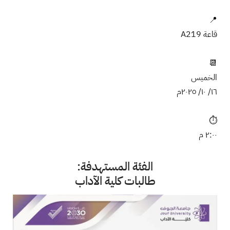
📍
قاعة A219
📆
الخميس
١٦/ ١٠/ ٢٠٢٥م
⏱️
٢:٠٠ م
الفئة المستهدفة:
طالبات كلية الآداب