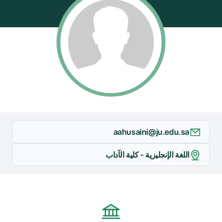
/"
Thi
shortcu
activate
th
scree
reade
t
hel
yo
aahusaini@ju.edu.sa
navigat
an
اللغة الإنجليزية - كلية الآداب
interac
wit
th
content