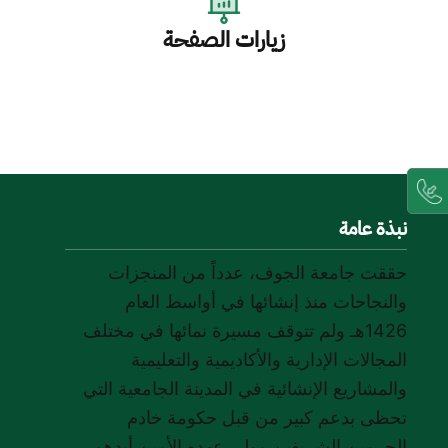
زيارات الصفحة
نبذة عامة
حققت جامعة الجوف، عدداً من المنجزات
والنجاحات منذ إنشائها في أواسط العام
1426هـ ولم تتوقف مسيرة نمائها في مختلف
المجالات الإدارية والأكاديمية والتعليمية
والمشاريع الإنشائية في المدينة الجامعية التي
تحظى بدعم كبير من قبل حكومة خادم
الحرمين الشريفين وولي عهده الأمين أيدهم