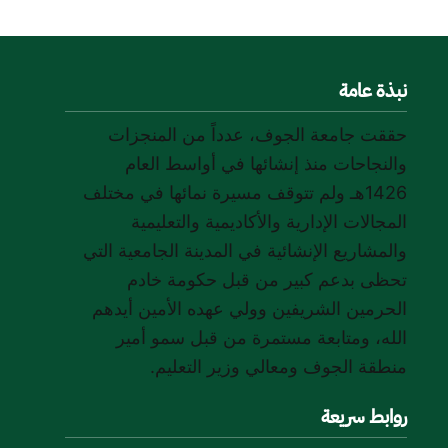
نبذة عامة
حققت جامعة الجوف، عدداً من المنجزات
والنجاحات منذ إنشائها في أواسط العام
1426هـ ولم تتوقف مسيرة نمائها في مختلف
المجالات الإدارية والأكاديمية والتعليمية
والمشاريع الإنشائية في المدينة الجامعية التي
تحظى بدعم كبير من قبل حكومة خادم
الحرمين الشريفين وولي عهده الأمين أيدهم
الله، ومتابعة مستمرة من قبل سمو أمير
منطقة الجوف ومعالي وزير التعليم.
روابط سريعة