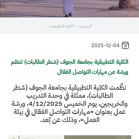
/"
Thi
الرئيسية
الكلية التطبيقية
shortcu
activate
th
2025-12-04
scree
reade
الكلية التطبيقية بجامعة الجوف (شطر الطالبات) تنظم
t
ورشة عن مهارات التواصل الفعّال
hel
yo
نظّمت الكلية التطبيقية بجامعة الجوف (شطر
navigat
الطالبات)، ممثلة في وحدة التدريب
an
والخريجين، يوم الخميس 4/12/2025، ورشة
interac
عمل بعنوان «مهارات التواصل الفعّال في بيئة
wit
th
العمل»، وذلك عن بُعد.
content