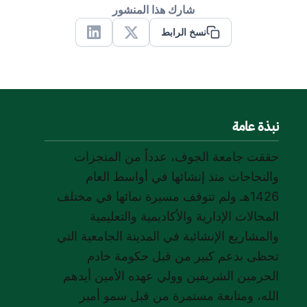
شارك هذا المنشور
نسخ الرابط
Linkedin
X
نبذة عامة
حققت جامعة الجوف، عدداً من المنجزات
والنجاحات منذ إنشائها في أواسط العام
1426هـ ولم تتوقف مسيرة نمائها في مختلف
المجالات الإدارية والأكاديمية والتعليمية
والمشاريع الإنشائية في المدينة الجامعية التي
تحظى بدعم كبير من قبل حكومة خادم
الحرمين الشريفين وولي عهده الأمين أيدهم
الله، ومتابعة مستمرة من قبل سمو أمير