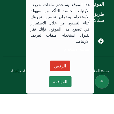
الموقع
هذا الموقع يستخدم ملفات تعريف
الارتباط الخاصة للتأكد من سهولة
طريق الملك خالد،
الاستخدام وضمان تحسين تجربتك
سكاكا, المملكة العربية السعودية.
أثناء التصفح. من خلال الاستمرار
في تصفح هذا الموقع، فإنك تقر
بقبول استخدام ملفات تعريف
Youtube of Jouf University
Instagram of Jouf University
Facebook of Jouf University
X of Jouf University
الارتباط.
سياسة الاستخدام
سياسة الاستخدام
الرفض
جميع الحقوق محفوظة © 2026 جميع الحقوق محفوظة لجامعة
الجوف
الموافقة