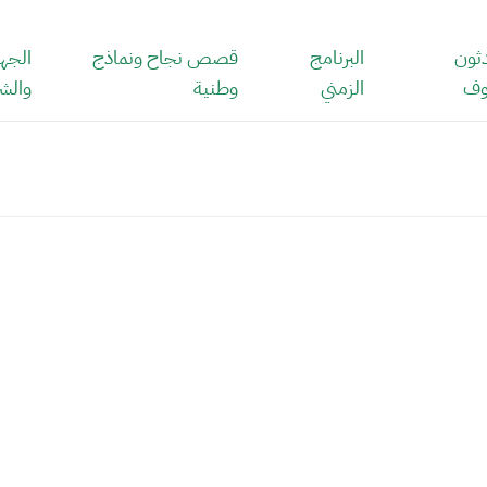
ثون
البرنامج
قصص نجاح ونماذج
الجها
ف
الزمني
وطنية
والشرك