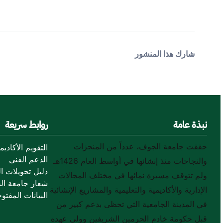
شارك هذا المنشور
نبذة عامة
روابط سريعة
حققت جامعة الجوف، عدداً من المنجزات
التقويم الأكاديم
الدعم الفني
والنجاحات منذ إنشائها في أواسط العام 1426هـ
دليل تحويلات ال
ولم تتوقف مسيرة نمائها في مختلف المجالات
شعار جامعة ال
الإدارية والأكاديمية والتعليمية والمشاريع الإنشائية
البيانات المفتوح
في المدينة الجامعية التي تحظى بدعم كبير من
قبل حكومة خادم الحرمين الشريفين وولي عهده