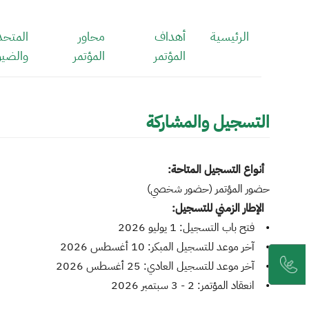
/
الرئيسية
أهداف
محاور
المتحد
Thi
المؤتمر
المؤتمر
والضيو
shortcu
activate
th
scree
التسجيل والمشاركة
reade
t
hel
أنواع التسجيل المتاحة:
yo
حضور المؤتمر (حضور شخصي)
navigat
الإطار الزمني للتسجيل:
an
• فتح باب التسجيل: 1 يوليو 2026
interac
wit
• آخر موعد للتسجيل المبكر: 10 أغسطس 2026
th
• آخر موعد للتسجيل العادي: 25 أغسطس 2026
content
• انعقاد المؤتمر: 2 - 3 سبتمبر 2026