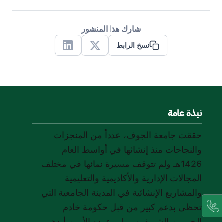
شارك هذا المنشور
نسخ الرابط
Linkedin
X
نبذة عامة
حققت جامعة الجوف، عدداً من المنجزات
والنجاحات منذ إنشائها في أواسط العام
1426هـ ولم تتوقف مسيرة نمائها في مختلف
المجالات الإدارية والأكاديمية والتعليمية
والمشاريع الإنشائية في المدينة الجامعية التي
تحظى بدعم كبير من قبل حكومة خادم
الحرمين الشريفين وولي عهده الأمين أيدهم