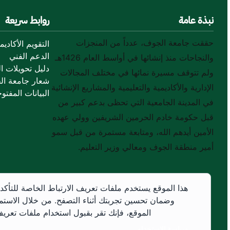
نبذة عامة
روابط سريعة
حققت جامعة الجوف، عدداً من المنجزات
التقويم الأكاديم
الدعم الفني
والنجاحات منذ إنشائها في أواسط العام 1426هـ
دليل تحويلات ال
ولم تتوقف مسيرة نمائها في مختلف المجالات
شعار جامعة ال
الإدارية والأكاديمية والتعليمية والمشاريع الإنشائية
البيانات المفتوح
في المدينة الجامعية التي تحظى بدعم كبير من
قبل حكومة خادم الحرمين الشريفين وولي عهده
الأمين أيدهم الله، ومتابعة مستمرة من قبل سمو
أمير منطقة الجوف ومعالي وزير التعليم.
هذا الموقع يستخدم ملفات تعريف الارتباط الخاصة للتأكد
وضمان تحسين تجربتك أثناء التصفح. من خلال الاستم
الموقع، فإنك تقر بقبول استخدام ملفات تعريف 
سياسة الاستخدام