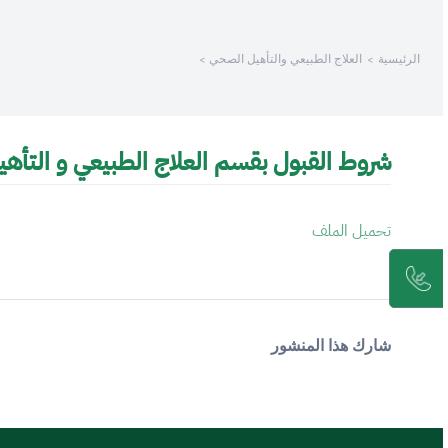
/
الرئيسية
العلاج الطبيعي والتأهيل الصحي
Thi
shortcu
activate
th
شروط القبول بقسم العلاج الطبيعي و التأه
scree
reade
t
تحميل الملف
hel
yo
navigat
an
interac
شارك هذا المنشور
wit
th
content