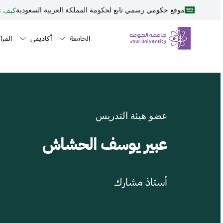
نطقة الجوف-جامعة الجوف
جاوز إلى المحتوى الرئيسي
موقع حكومي رسمي تابع لحكومة المملكة العربية السعودية
كيف تت
Primary men
n navigation
الجامعة
أكاديمي
المراك
عضو هيئة التدريس
عبير يوسف الحشاش
أستاذ مشارك