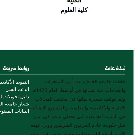
الكلية
كلية العلوم
ق
نبذة عامة
روابط سريعة
حققت جامعة الجوف، عدداً من المنجزات
التقويم الأكاديم
الدعم الفني
والنجاحات منذ إنشائها في أواسط العام 1426هـ
دليل تحويلات ال
ولم تتوقف مسيرة نمائها في مختلف المجالات
شعار جامعة ال
الإدارية والأكاديمية والتعليمية والمشاريع الإنشائية
البيانات المفتوح
في المدينة الجامعية التي تحظى بدعم كبير من
قبل حكومة خادم الحرمين الشريفين وولي عهده
الأمين أيدهم الله، ومتابعة مستمرة من قبل سمو