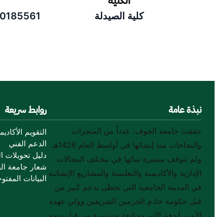
الكلية
كلية الصيدلة
20185561
نبذة عامة
روابط سريعة
حققت جامعة الجوف، عدداً من المنجزات
التقويم الأكاديم
الدعم الفني
والنجاحات منذ إنشائها في أواسط العام 1426هـ
دليل تحويلات ال
ولم تتوقف مسيرة نمائها في مختلف المجالات
شعار جامعة ال
الإدارية والأكاديمية والتعليمية والمشاريع الإنشائية
البيانات المفتوح
في المدينة الجامعية التي تحظى بدعم كبير من
قبل حكومة خادم الحرمين الشريفين وولي عهده
الأمين أيدهم الله، ومتابعة مستمرة من قبل سمو