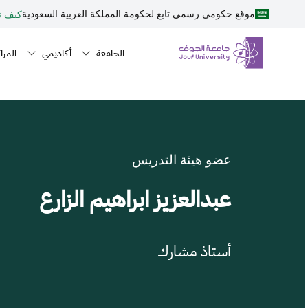
نطقة الجوف-جامعة الجوف
جاوز إلى المحتوى الرئيسي
موقع حكومي رسمي تابع لحكومة المملكة العربية السعودية
كيف تت
Primary men
n navigation
الجامعة
أكاديمي
المراك
عضو هيئة التدريس
عبدالعزيز ابراهيم الزارع
أستاذ مشارك