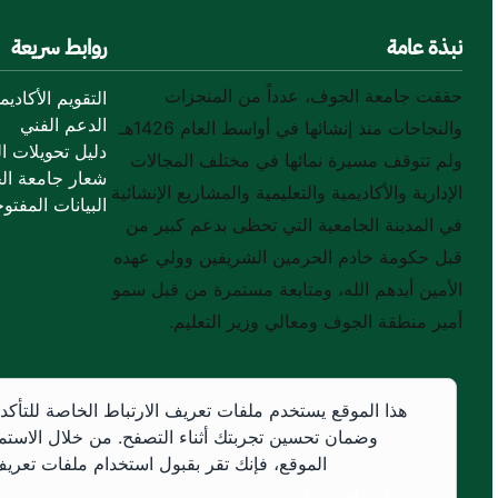
نبذة عامة
روابط سريعة
حققت جامعة الجوف، عدداً من المنجزات
التقويم الأكاديم
الدعم الفني
والنجاحات منذ إنشائها في أواسط العام 1426هـ
دليل تحويلات ال
ولم تتوقف مسيرة نمائها في مختلف المجالات
شعار جامعة ال
الإدارية والأكاديمية والتعليمية والمشاريع الإنشائية
البيانات المفتوح
في المدينة الجامعية التي تحظى بدعم كبير من
قبل حكومة خادم الحرمين الشريفين وولي عهده
الأمين أيدهم الله، ومتابعة مستمرة من قبل سمو
أمير منطقة الجوف ومعالي وزير التعليم.
هذا الموقع يستخدم ملفات تعريف الارتباط الخاصة للتأكد
وضمان تحسين تجربتك أثناء التصفح. من خلال الاستم
الموقع، فإنك تقر بقبول استخدام ملفات تعريف 