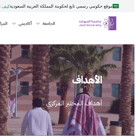
نطقة الجوف-جامعة الجوف
جاوز إلى المحتوى الرئيسي
موقع حكومي رسمي تابع لحكومة المملكة العربية السعودية
كيف تت
Primary men
n navigation
الجامعة
أكاديمي
المراك
الأهداف
أهداف المختبر المركزي