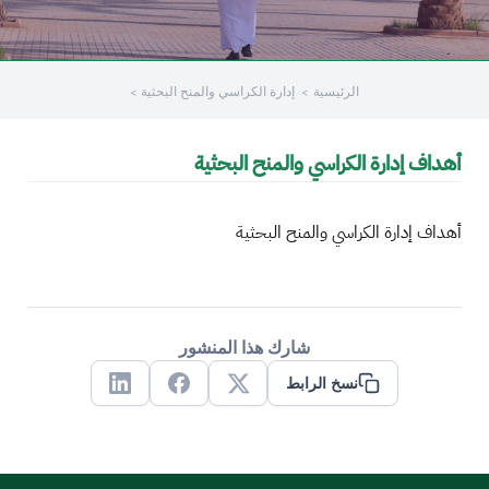
/"
Thi
الرئيسية
إدارة الكراسي والمنح البحثية
shortcu
activate
th
أهداف إدارة الكراسي والمنح البحثية
scree
reade
t
أهداف إدارة الكراسي والمنح البحثية
hel
yo
navigat
an
شارك هذا المنشور
interac
نسخ الرابط
wit
Linkedin
Facebook
X
th
content