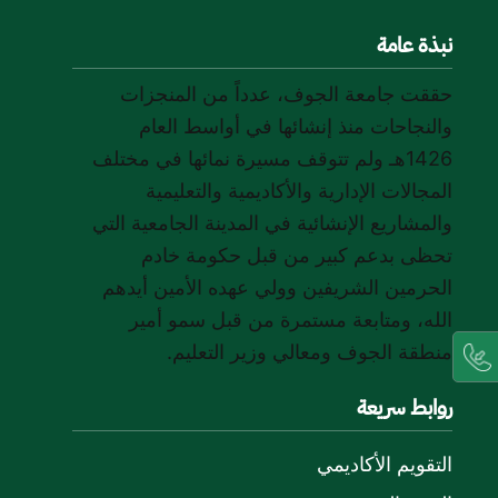
نبذة عامة
حققت جامعة الجوف، عدداً من المنجزات
والنجاحات منذ إنشائها في أواسط العام
1426هـ ولم تتوقف مسيرة نمائها في مختلف
المجالات الإدارية والأكاديمية والتعليمية
والمشاريع الإنشائية في المدينة الجامعية التي
تحظى بدعم كبير من قبل حكومة خادم
الحرمين الشريفين وولي عهده الأمين أيدهم
الله، ومتابعة مستمرة من قبل سمو أمير
منطقة الجوف ومعالي وزير التعليم.
روابط سريعة
التقويم الأكاديمي