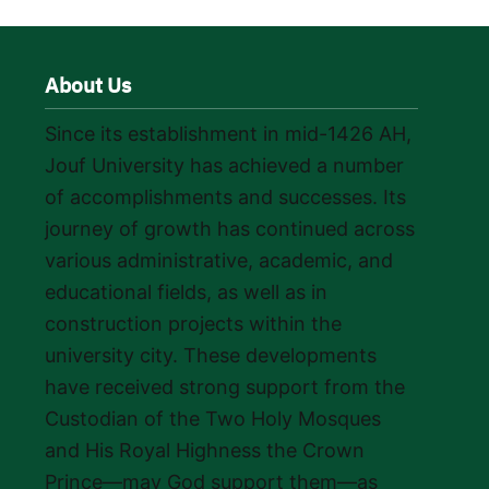
About Us
Since its establishment in mid-1426 AH,
Jouf University has achieved a number
of accomplishments and successes. Its
journey of growth has continued across
various administrative, academic, and
educational fields, as well as in
construction projects within the
university city. These developments
have received strong support from the
Custodian of the Two Holy Mosques
and His Royal Highness the Crown
Prince—may God support them—as