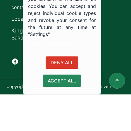
cookies. You can accept and
contact@ju.edu.sa
reject individual cookie types
Location
and revoke your consent for
the future at any time at
King Khalid Road,
"Settings".
Sakaka, Kingdom of Saudi Arabia.
Cookie documentation
Facebook of Jouf University
X of Jouf University
Instagram of Jouf University
Youtube of Jouf University
DENY ALL
ACCEPT ALL
Copyright ©2025 All rights reserved | Jouf University
Usage Policy