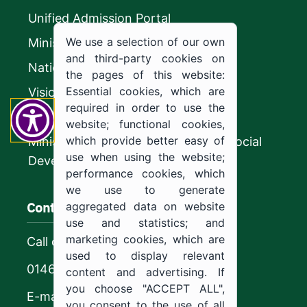
Unified Admission Portal
We use a selection of our own
Ministry of Education
and third-party cookies on
National platform
the pages of this website:
Essential cookies, which are
Vision 2030
required in order to use the
CyberSecurity Authority
website; functional cookies,
which provide better easy of
Ministry of Human Resources and Social
use when using the website;
Development
performance cookies, which
we use to generate
Contact us
aggregated data on website
use and statistics; and
marketing cookies, which are
Call center
used to display relevant
0146544444
content and advertising. If
you choose "ACCEPT ALL",
E-mail
you consent to the use of all