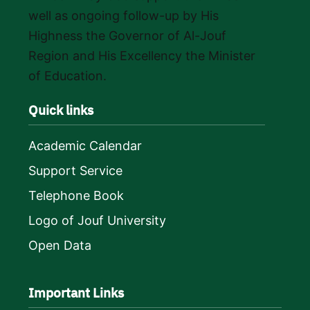
well as ongoing follow-up by His
Highness the Governor of Al-Jouf
Region and His Excellency the Minister
of Education.
Quick links
Academic Calendar
Support Service
Telephone Book
Logo of Jouf University
Open Data
Important Links