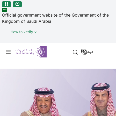
منطقة الجوف-جامعة الجوف
Welcome
Skip to main content
to
Official government website of the Government of the
All
Kingdom of Saudi Arabia
in
One
How to verify
Accessibility
screen
Primary menu
reader.
عربية
To
start
the
All
in
One
Accessibility
screen
reader,
press
"Ctrl