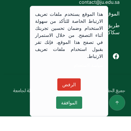
contact@ju.edu.sa
الموقع
هذا الموقع يستخدم ملفات تعريف
الارتباط الخاصة للتأكد من سهولة
طريق الملك خالد،
الاستخدام وضمان تحسين تجربتك
سكاكا, المملكة العربية السعودية.
أثناء التصفح. من خلال الاستمرار
في تصفح هذا الموقع، فإنك تقر
بقبول استخدام ملفات تعريف
Youtube of Jouf University
Instagram of Jouf University
Facebook of Jouf University
X of Jouf University
الارتباط.
سياسة الاستخدام
سياسة الاستخدام
الرفض
جميع الحقوق محفوظة © 2026 جميع الحقوق محفوظة لجامعة
الجوف
الموافقة