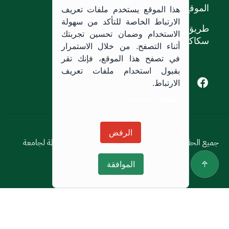
الموقع
هذا الموقع يستخدم ملفات تعريف
الارتباط الخاصة للتأكد من سهولة
طريق الملك خالد،
الاستخدام وضمان تحسين تجربتك
سكاكا, المملكة العربية السعودية.
أثناء التصفح. من خلال الاستمرار
في تصفح هذا الموقع، فإنك تقر
بقبول استخدام ملفات تعريف
Youtube of Jouf University
Instagram of Jouf University
Facebook of Jouf University
X of Jouf University
الارتباط.
سياسة الاستخدام
سياسة الاستخدام
الرفض
جميع الحقوق محفوظة © 2026 جميع الحقوق محفوظة لجامعة
الجوف
الموافقة