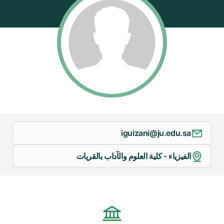
/
قوم
ذا
لاختصار
تنشيط
ارئ
لشاشة
مساعدتك
لى
لتنقل
iguizani@ju.edu.sa
التفاعل
ع
الفيزياء - كلية العلوم والآداب بالقريات
لمحتوى.