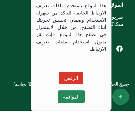
الموقع
هذا الموقع يستخدم ملفات تعريف
الارتباط الخاصة للتأكد من سهولة
طريق الملك خالد،
الاستخدام وضمان تحسين تجربتك
سكاكا, المملكة العربية السعودية.
أثناء التصفح. من خلال الاستمرار
في تصفح هذا الموقع، فإنك تقر
بقبول استخدام ملفات تعريف
Youtube of Jouf University
Instagram of Jouf University
Facebook of Jouf University
X of Jouf University
الارتباط.
سياسة الاستخدام
سياسة الاستخدام
الرفض
جميع الحقوق محفوظة © 2026 جميع الحقوق محفوظة لجامعة
الجوف
الموافقة