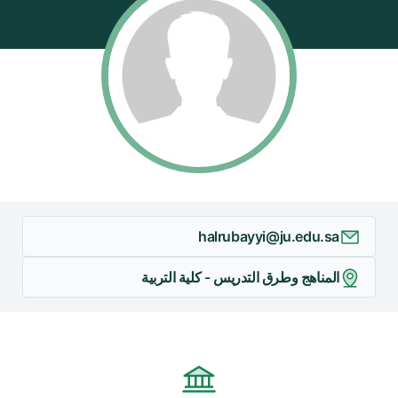
/"
Thi
shortcu
activate
th
scree
reade
t
hel
yo
halrubayyi@ju.edu.sa
navigat
an
المناهج وطرق التدريس - كلية التربية
interac
wit
th
content