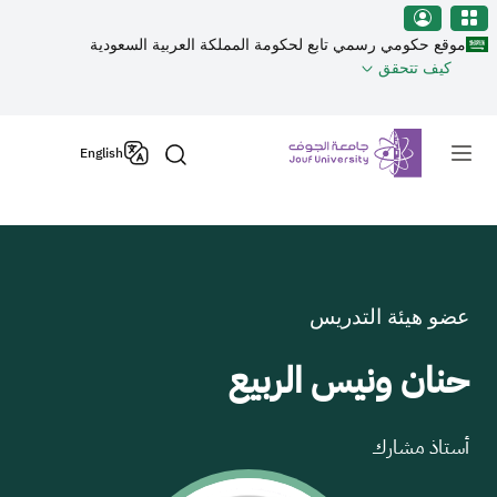
نطقة الجوف-جامعة الجوف
Welcom
جاوز إلى المحتوى الرئيسي
t
موقع حكومي رسمي تابع لحكومة المملكة العربية السعودية
Al
كيف تتحقق
i
On
Primary men
Accessibilit
English
scree
reader
T
star
th
Al
عضو هيئة التدريس
i
On
حنان ونيس الربيع
Accessibilit
scree
reader
أستاذ مشارك
pres
"Ctr