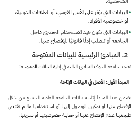
الشخصية.
البيانات التي تؤثر على الأمن القومي، أو العلاقات الدولية،
أو خصوصية الأفراد.
البيانات التي تكون قيد الاستخدام الحصري داخل
الجامعة أو تتطلب إذنًا قانونيًا للإفصاح عنها.
2. المبادئ الرئيسية للبيانات المفتوحة
تعتمد جامعة الجوف المبادئ التالية في إدارة البيانات المفتوحة:
المبدأ الأول: الأصل في البيانات الإتاحة
يضمـن هـذا المبـدأ إتاحـة بيانـات الجامعة العامـة للجميـع مـن خلال
الإفصاح عنهـا أو تمكيـن الوصـول إليهــا أو اســتخدامها مالــم تقتــضِ
طبيعتهــا عــدم الإفصاح عنهــا أو حمايــة خصوصيتهــا أو ســريتها.