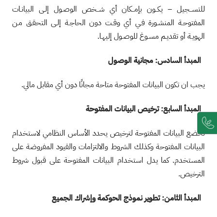
للتســجيل – يكــون بإمــكان أي شــخص الوصـول إلـى البيانـات
المفتوحـة المنشـورة فـي أي وقـت دون الحاجـة إلـى التحقـق مـن
الهويـة أو تقديـم مسـوغ للوصـول إليهـا.
المبدأ السادس: مجانية الوصول
يجب ان تكون البيانات المفتوحة متاحة مجانًا دون أي مقابل مالي.
المبدأ السابع: ترخيص البيانات المفتوحة
تخضع البيانات المفتوحة لترخيص يحدد الأساس النظامي لاستخدام
البيانات المفتوحة وكذلك الشروط والالتزامات والقيود المفروضة على
المستخدم. كما يدل استخدام البيانات المفتوحة على قبول شروط
الترخيص.
المبدأ الثامن: تطوير نموذج الحوكمة وإشراك الجميع