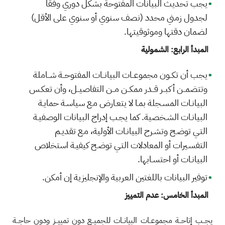
يجب تحديث البيانات المفتوحة بشكل دوري وفقًا
لجدول زمني محدد (نصف سنوي أو سنوي على الأقل)
لضمان دقتها وموثوقيتها.
المبدأ الرابع: الشمولية
يجب أن تكــون مجموعــات البيانــات المفتوحــة شــاملة
وتتضمــن أكبــر قــدر ممكــن مــن التفاصيــل، وأن تعكـس
البيانـات المسـجلة بمـا لا يتعـارض مـع سياسـة حمايـة
البيانـات الشـخصية. كما يجـب إدراج البيانات الوصفيـة
التـي توضـح وتشـرح البيانـات الأولية، مـع تقديـم
التفسـيرات أو المعادلات التـي توضـح كيفيـة استخلاص
البيانـات أو احتسـابها.
توفير البيانات باللغتين العربية والإنجليزية إن أمكن.
المبدأ الخامس: عدم التمييز
يجــب إتاحــة مجموعــات البيانــات للجميــع دون تمييــز ودون حاجــة