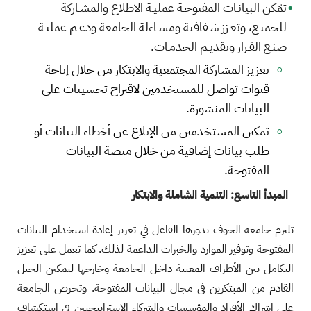
تمّكن البيانـات المفتوحـة عمليـة الاطلاع والمشـاركة
للجميـع، وتعـزز شـفافية ومسـاءلة الجامعة ودعـم عمليـة
صنـع القـرار وتقديـم الخدمـات.
تعزيز المشاركة المجتمعية والابتكار من خلال إتاحة
قنوات تواصل للمستخدمين لاقتراح تحسينات على
البيانات المنشورة.
تمكين المستخدمين من الإبلاغ عن أخطاء البيانات أو
طلب بيانات إضافية من خلال منصة البيانات
المفتوحة.
المبدأ التاسع: التنمية الشاملة والابتكار
تلتزم جامعة الجوف بدورها الفاعل في تعزيز إعادة استخدام البيانات
المفتوحة وتوفير الموارد والخبرات الداعمة لذلك. كما تعمل على تعزيز
التكامل بين الأطراف المعنية داخل الجامعة وخارجها لتمكين الجيل
القادم من المبتكرين في مجال البيانات المفتوحة. وتحرص الجامعة
على إشراك الأفراد والمؤسسات والشركاء الاستراتيجيين في استكشاف