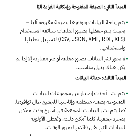
المبدأ الثاني: الصيغة المفتوحة وإمكانية القراءة آليًا
يتـم إتاحـة البيانـات وتوفيرهـا بصيغـة مقـروءة آليـا –
بحيـث يتـم حفظهـا بصيــغ الملفــات شــائعة الاستخدام
(CSV, JSON, XML, RDF, XLS) لتسهيل تحليلها
واستخدامها.
لا يجوز نشر البيانات بصيغ مغلقة أو غير معيارية إلا إذا لم
يكن هناك بديل مناسب.
المبدأ الثالث: حداثة البيانات
يتـم نشـر أحـدث إصـدار مـن مجموعـات البيانـات
المفتوحـة بصفـة منتظمـة وإتاحتهـا للجميع حـال توافرهـا.
كمـا يتـم نشـر البيانـات المجمّعة فـي أسـرع وقـت ممكـن
بمجـرد جمعهـا، كلمـا أمكـن ذلـك، وتُعطـى الأولوية
للبيانـات التـي تقـل فائدتهـا بمـرور الوقـت.