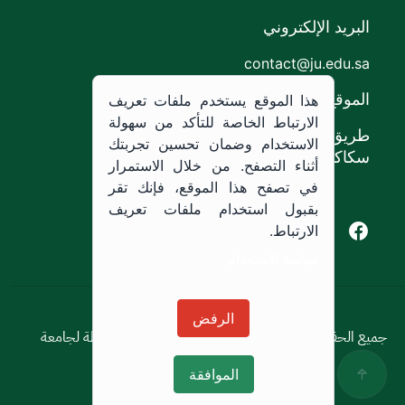
البريد الإلكتروني
contact@ju.edu.sa
الموقع
هذا الموقع يستخدم ملفات تعريف
الارتباط الخاصة للتأكد من سهولة
طريق الملك خالد،
الاستخدام وضمان تحسين تجربتك
سكاكا, المملكة العربية السعودية.
أثناء التصفح. من خلال الاستمرار
في تصفح هذا الموقع، فإنك تقر
بقبول استخدام ملفات تعريف
Youtube of Jouf University
Instagram of Jouf University
Facebook of Jouf University
X of Jouf University
الارتباط.
سياسة الاستخدام
سياسة الاستخدام
الرفض
جميع الحقوق محفوظة © 2026 جميع الحقوق محفوظة لجامعة
الجوف
الموافقة