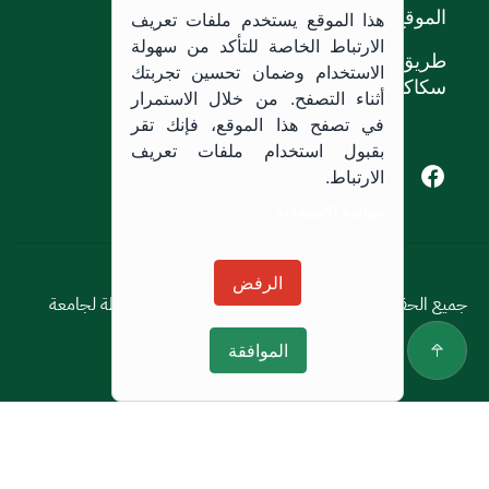
الموقع
هذا الموقع يستخدم ملفات تعريف
الارتباط الخاصة للتأكد من سهولة
طريق الملك خالد،
الاستخدام وضمان تحسين تجربتك
سكاكا, المملكة العربية السعودية.
أثناء التصفح. من خلال الاستمرار
في تصفح هذا الموقع، فإنك تقر
بقبول استخدام ملفات تعريف
Youtube of Jouf University
Instagram of Jouf University
Facebook of Jouf University
X of Jouf University
الارتباط.
سياسة الاستخدام
سياسة الاستخدام
الرفض
جميع الحقوق محفوظة © 2026 جميع الحقوق محفوظة لجامعة
الجوف
الموافقة